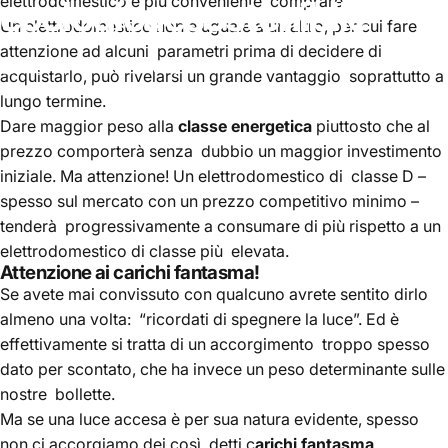
elettrodomestico è più conveniente comprare.
ecologica
e
sostenibile
Un elettrodomestico non è uguale a un altro, per cui fare
attenzione ad alcuni parametri prima di decidere di
May 13, 2022
by
Witty Power
acquistarlo, può rivelarsi un grande vantaggio soprattutto a
lungo termine.
Dare maggior peso alla
classe energetica
piuttosto che al
prezzo comporterà senza dubbio un maggior investimento
iniziale. Ma attenzione! Un elettrodomestico di classe D –
spesso sul mercato con un prezzo competitivo minimo –
tenderà progressivamente a consumare di più rispetto a un
elettrodomestico di classe più elevata.
Attenzione ai carichi fantasma!
Se avete mai convissuto con qualcuno avrete sentito dirlo
almeno una volta: “ricordati di spegnere la luce”. Ed è
effettivamente si tratta di un accorgimento troppo spesso
dato per scontato, che ha invece un peso determinante sulle
nostre bollette.
Ma se una luce accesa è per sua natura evidente, spesso
non ci accorgiamo dei così detti c
arichi fantasma
.